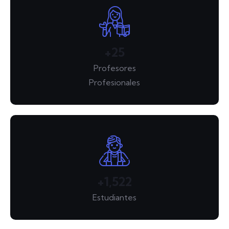
+
31
Profesores
Profesionales
+
1,836
Estudiantes