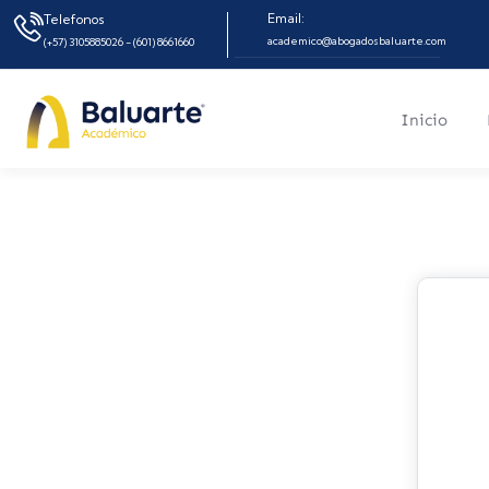
Email:
Telefonos
academico@abogadosbaluarte.com
(+57) 3105885026 - (601) 8661660
Inicio