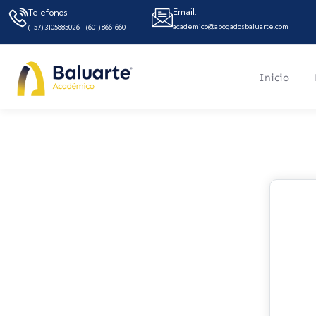
Email:
Telefonos
academico@abogadosbaluarte.com
(+57) 3105885026 - (601) 8661660
Inicio